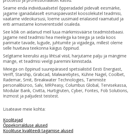
protsessi ja professionaalset kasvu.
Seame enda individuaalsetel õpperadadel pidevalt eesmärke,
jagame iganädalaselt esmaspäevastel koosolekutel teadmisi,
vaatame videokursusi, loeme uusimaid erialaseid raamatuid ja
eriti armastame konverentsidel osaleda.
See kõik on aidanud meil luua märkimisväärse teadmistebaasi.
Jagame neid teadmisi hea meelega ka teiega ja seda koos
parimate tavade, lugude, juhtumite ja vigadega, millest oleme
selle huvitava teekonna käigus õppinud.
Selgitame keerulisi asju lihtsal viisil, harjutame palju ja mängime
mänge, et teadmisi veelgi paremini kinnistada.
Meiega on õppinud suurepärased spetsialistid Eesti Energiast,
Veriff, Starship, Grabcad, Malwarebytes, Kühne Nagel, Coolbet,
Rademar, Smit, Breakwater Technologies, Tammiste
personalibüroo, Salv, MRPeasy, Columbus Global, Tervisekassa,
Modular Bank, Civitta, Hurtigruten, Cyber, Fontes, Fob Solutions,
Inzmost ja paljudest teistest.
Lisateave meie kohta:
Koolitajad
Õppekorralduse alused
Koolituse kvaliteedi tagamise alused