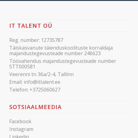
IT TALENT OÜ
Reg. number: 12735787
Täiskasvanute täienduskoolituste korraldaja
majandustegevusteade number 246623
Töövahendus majandustegevusteade number
STT000581
Veerenni tn 36a/2-4, Tallinn
Email:
info@ittalent.ee
Telefon:
+3725060627
SOTSIAALMEEDIA
Facebook
Instagram
Linkedin