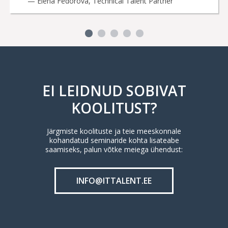
— Elena Fedorova, Technical Talent Partner
EI LEIDNUD SOBIVAT
KOOLITUST?
Järgmiste koolituste ja teie meeskonnale
kohandatud seminaride kohta lisateabe
saamiseks, palun võtke meiega ühendust:
INFO@ITTALENT.EE