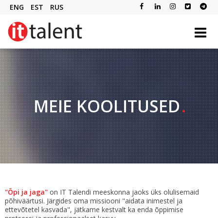
ENG
EST
RUS
MEIE KOOLITUSED
"Õpi ja jaga"
on IT Talendi meeskonna jaoks üks olulisemaid
põhiväärtusi. Järgides oma missiooni "aidata inimestel ja
ettevõtetel kasvada", jätkame kestvalt ka enda õppimise