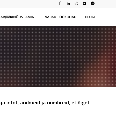
KARJÄÄRINÕUSTAMINE
VABAD TÖÖKOHAD
BLOGI
ja infot, andmeid ja numbreid, et õiget