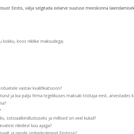
isust Eestis, välja selgitada eelarve suuruse meeskonna laiendamiseks
u kokku, koos riiklike maksudega;
e nõuetele vastav kvalifikatsioon?
turul ja kui palju firma tegelikuses maksab töötaja eest, arvestades 
tma?
?
, sotsiaalkindlustuseks ja millised on veel kulud?
evatest riikidest kuu ajaga?
ismaalt ja nende ümberkolimisel Eestisse?