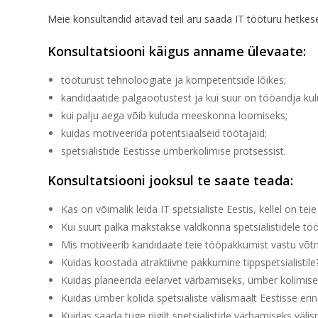
Meie konsultandid aitavad teil aru saada IT tööturu hetkese
Konsultatsiooni käigus anname ülevaate:
tööturust tehnoloogiate ja kompetentside lõikes;
kandidaatide palgaootustest ja kui suur on tööandja kul
kui palju aega võib kuluda meeskonna loomiseks;
kuidas motiveerida potentsiaalseid töötajaid;
spetsialistide Eestisse ümberkolimise protsessist.
Konsultatsiooni jooksul te saate teada:
Kas on võimalik leida IT spetsialiste Eestis, kellel on tei
Kui suurt palka makstakse valdkonna spetsialistidele töö
Mis motiveerib kandidaate teie tööpakkumist vastu võ
Kuidas koostada atraktiivne pakkumine tippspetsialistile
Kuidas planeerida eelarvet värbamiseks, ümber kolimiseks
Kuidas ümber kolida spetsialiste välismaalt Eestisse erin
Kuidas saada tuge riigilt spetsialistide värbamiseks väl