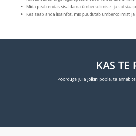
Mida peab endas sisaldama ümberkolimise- ja sotsiaalp
Kes saab anda lisainfot, mis puudutab ümberkolimist ja
KAS TE 
Pöörduge Julia Jolkini poole, ta annab te