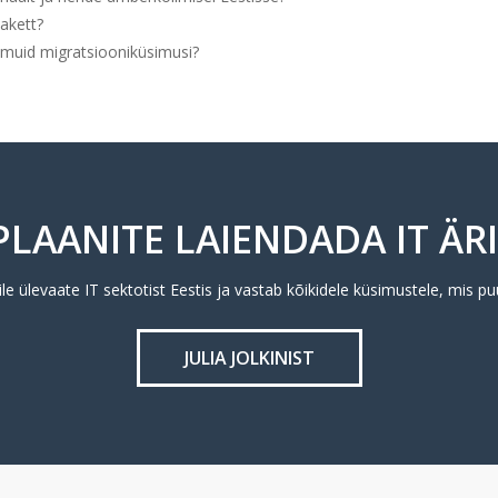
akett?
 muid migratsiooniküsimusi?
PLAANITE LAIENDADA IT ÄRI
ile ülevaate IT sektotist Eestis ja vastab kõikidele küsimustele, mis pu
JULIA JOLKINIST