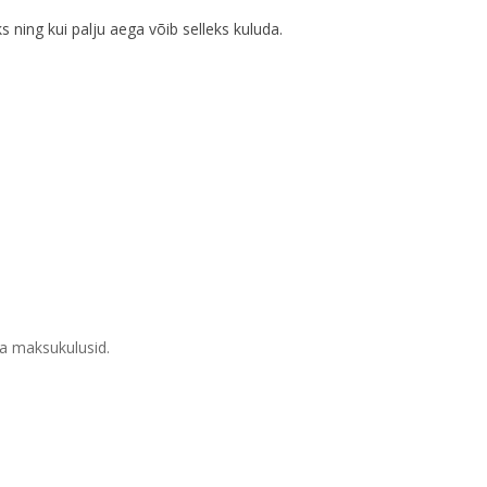
 ning kui palju aega võib selleks kuluda.
ka maksukulusid.