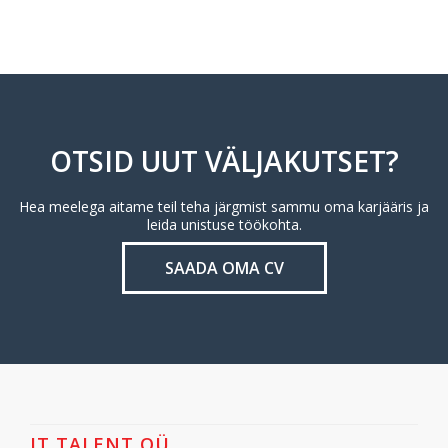
OTSID UUT VÄLJAKUTSET?
Hea meelega aitame teil teha järgmist sammu oma karjääris ja
leida unistuse töökohta.
SAADA OMA CV
IT TALENT OÜ