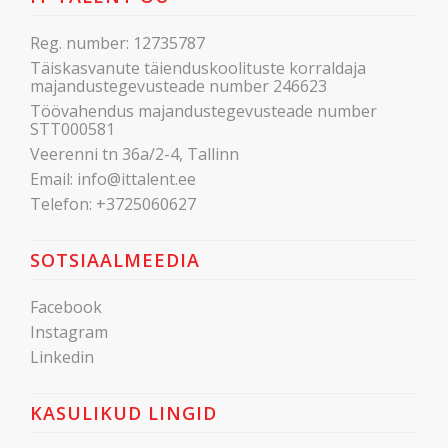
Reg. number: 12735787
Täiskasvanute täienduskoolituste korraldaja
majandustegevusteade number 246623
Töövahendus majandustegevusteade number
STT000581
Veerenni tn 36a/2-4, Tallinn
Email:
info@ittalent.ee
Telefon:
+3725060627
SOTSIAALMEEDIA
Facebook
Instagram
Linkedin
KASULIKUD LINGID