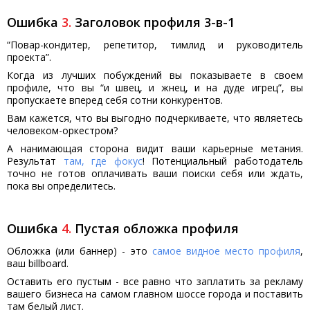
Ошибка
3
.
Заголовок профиля 3-в-1
“Повар-кондитер, репетитор, тимлид и руководитель
проекта”.
Когда из лучших побуждений вы показываете в своем
профиле, что вы “
и швец, и жнец, и на дуде игрец
”, вы
пропускаете вперед себя сотни конкурентов.
Вам кажется, что вы выгодно подчеркиваете, что являетесь
человеком-оркестром?
А нанимающая сторона видит ваши карьерные метания.
Результат
там, где фокус
! Потенциальный работодатель
точно не готов оплачивать ваши поиски себя или ждать,
пока вы определитесь.
Ошибка
4
.
Пустая обложка профиля
Обложка (или баннер) - это
самое видное место профиля
,
ваш billboard.
Оставить его пустым - все равно что заплатить за рекламу
вашего бизнеса на самом главном шоссе города и поставить
там белый лист.