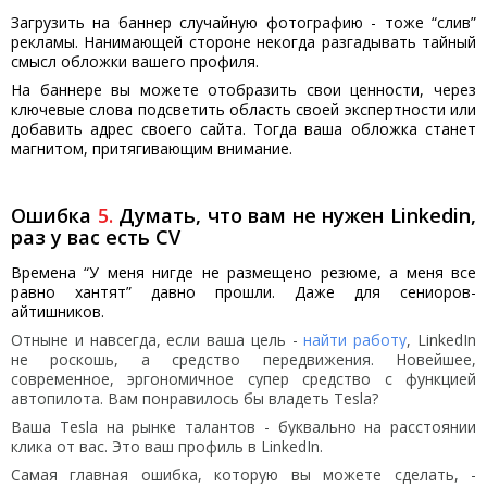
Загрузить на баннер случайную фотографию - тоже “слив”
рекламы. Нанимающей стороне некогда разгадывать тайный
смысл обложки вашего профиля.
На баннере вы можете отобразить свои ценности, через
ключевые слова подсветить область своей экспертности или
добавить адрес своего сайта. Тогда ваша обложка станет
магнитом, притягивающим внимание.
Ошибка
5
.
Думать, что вам не нужен Linkedin,
раз у вас есть CV
Времена “У меня нигде не размещено резюме, а меня все
равно хантят” давно прошли. Даже для сениоров-
айтишников.
Отныне и навсегда, если ваша цель -
найти работу
, LinkedIn
не роскошь, а средство передвижения. Новейшее,
современное, эргономичное супер средство с функцией
автопилота. Вам понравилось бы владеть Tesla?
Ваша Tesla на рынке талантов - буквально на расстоянии
клика от вас. Это ваш профиль в LinkedIn.
Самая главная ошибка
, которую вы можете сделать, -