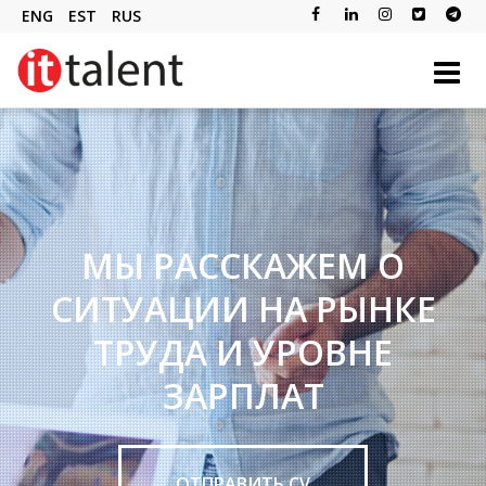
ENG
EST
RUS
БУДЕМ РАДЫ УСКОРИТЬ
МЫ РАССКАЖЕМ О
СИТУАЦИИ НА РЫНКЕ
ВАШ РОСТ!
ТРУДА И УРОВНЕ
ЗАРПЛАТ
ОТПРАВИТЬ CV
ОТПРАВИТЬ CV